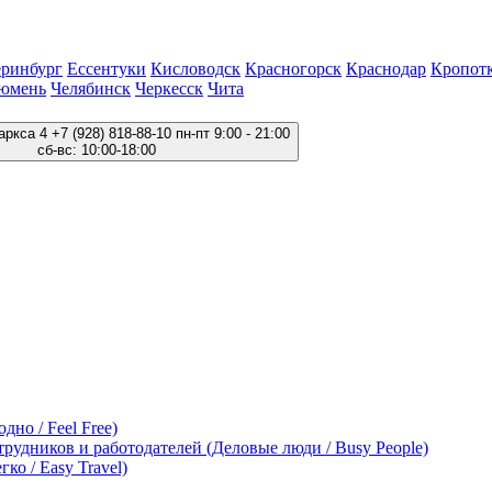
еринбург
Ессентуки
Кисловодск
Красногорск
Краснодар
Кропот
юмень
Челябинск
Черкесск
Чита
аркса 4
+7 (928) 818-88-10
пн-пт 9:00 - 21:00
сб-вс: 10:00-18:00
дно / Feel Free)
трудников и работодателей (Деловые люди / Busy People)
ко / Easy Travel)