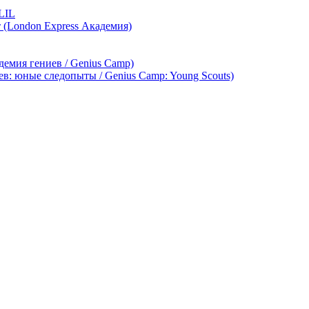
LIL
т (London Express Академия)
демия гениев / Genius Camp)
ев: юные следопыты / Genius Camp: Young Scouts)