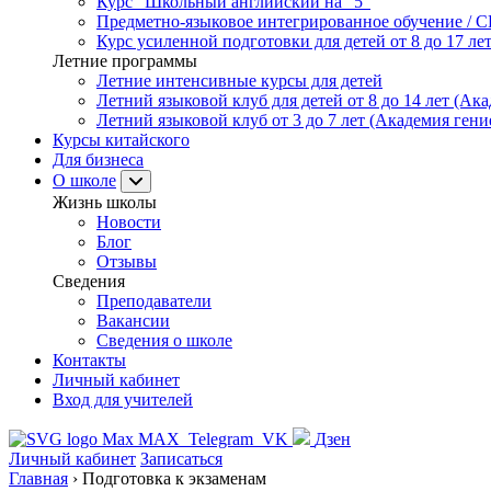
Курс "Школьный английский на "5"
Предметно-языковое интегрированное обучение / C
Курс усиленной подготовки для детей от 8 до 17 ле
Летние программы
Летние интенсивные курсы для детей
Летний языковой клуб для детей от 8 до 14 лет (Ака
Летний языковой клуб от 3 до 7 лет (Академия гени
Курсы китайского
Для бизнеса
О школе
Жизнь школы
Новости
Блог
Отзывы
Сведения
Преподаватели
Вакансии
Сведения о школе
Контакты
Личный кабинет
Вход для учителей
MAX
Telegram
VK
Дзен
Личный кабинет
Записаться
Главная
›
Подготовка к экзаменам