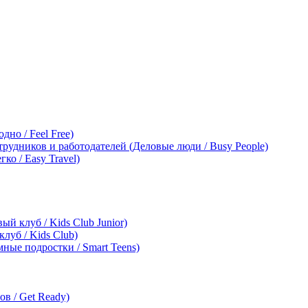
дно / Feel Free)
трудников и работодателей (Деловые люди / Busy People)
ко / Easy Travel)
ый клуб / Kids Club Junior)
клуб / Kids Club)
мные подростки / Smart Teens)
в / Get Ready)