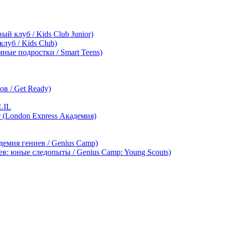
ый клуб / Kids Club Junior)
клуб / Kids Club)
мные подростки / Smart Teens)
в / Get Ready)
LIL
т (London Express Академия)
демия гениев / Genius Camp)
ев: юные следопыты / Genius Camp: Young Scouts)