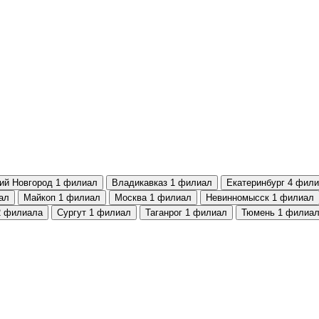
ий Новгород
1 филиал
Владикавказ
1 филиал
Екатеринбург
4 фили
ал
Майкоп
1 филиал
Москва
1 филиал
Невинномысск
1 филиал
2 филиала
Сургут
1 филиал
Таганрог
1 филиал
Тюмень
1 филиа