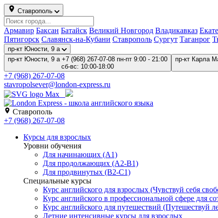
Ставрополь
Армавир
Баксан
Батайск
Великий Новгород
Владикавказ
Екат
Пятигорск
Славянск-на-Кубани
Ставрополь
Сургут
Таганрог
Т
пр-кт Юности, 9 а
пр-кт Юности, 9 а
+7 (968) 267-07-08
пн-пт 9:00 - 21:00
пр-кт Карла М
сб-вс: 10:00-18:00
+7 (968) 267-07-08
stavropolsever@london-express.ru
Ставрополь
+7 (968) 267-07-08
Курсы для взрослых
Уровни обучения
Для начинающих (A1)
Для продолжающих (A2-B1)
Для продвинутых (B2-C1)
Специальные курсы
Курс английского для взрослых (Чувствуй себя свобо
Курс английского в профессиональной сфере для со
Курс английского для путешествий (Путешествуй лег
Летние интенсивные курсы для взрослых