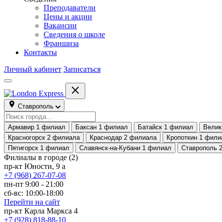
Преподаватели
Цены и акции
Вакансии
Сведения о школе
Франшиза
Контакты
Личный кабинет
Записаться
Ставрополь
Армавир
1 филиал
Баксан
1 филиал
Батайск
1 филиал
Велик
Красногорск
2 филиала
Краснодар
2 филиала
Кропоткин
1 фили
Пятигорск
1 филиал
Славянск-на-Кубани
1 филиал
Ставрополь
Филиалы в городе
(2)
пр-кт Юности, 9 а
+7 (968) 267-07-08
пн-пт 9:00 - 21:00
сб-вс: 10:00-18:00
Перейти на сайт
пр-кт Карла Маркса 4
+7 (928) 818-88-10