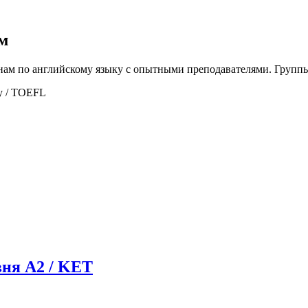
м
м по английскому языку с опытными преподавателями. Группы д
у / TOEFL
вня A2 / KET