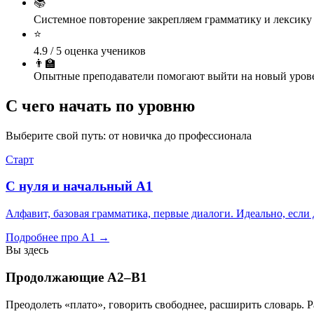
📚
Системное повторение
закрепляем грамматику и лексику
⭐
4.9 / 5
оценка учеников
👨‍🏫
Опытные преподаватели
помогают выйти на новый уров
С чего начать по
уровню
Выберите свой путь: от новичка до профессионала
Старт
С нуля и начальный A1
Алфавит, базовая грамматика, первые диалоги. Идеально, если
Подробнее про A1 →
Вы здесь
Продолжающие A2–B1
Преодолеть «плато», говорить свободнее, расширить словарь. Р