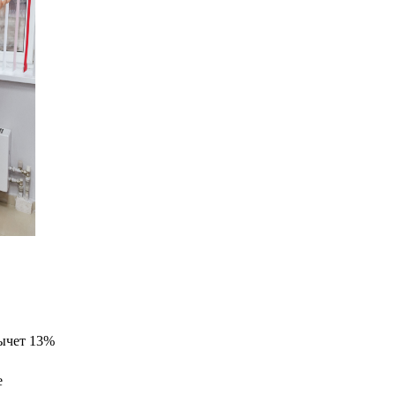
ычет 13%
е