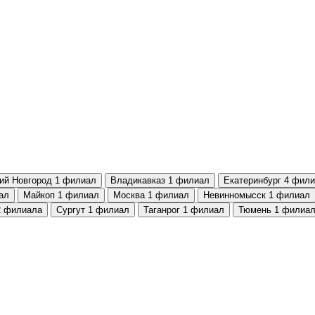
ий Новгород
1 филиал
Владикавказ
1 филиал
Екатеринбург
4 фили
ал
Майкоп
1 филиал
Москва
1 филиал
Невинномысск
1 филиал
2 филиала
Сургут
1 филиал
Таганрог
1 филиал
Тюмень
1 филиа