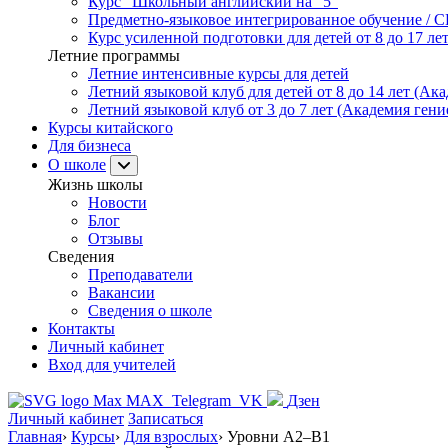
Курс "Школьный английский на "5"
Предметно-языковое интегрированное обучение / C
Курс усиленной подготовки для детей от 8 до 17 ле
Летние программы
Летние интенсивные курсы для детей
Летний языковой клуб для детей от 8 до 14 лет (Ака
Летний языковой клуб от 3 до 7 лет (Академия гени
Курсы китайского
Для бизнеса
О школе
Жизнь школы
Новости
Блог
Отзывы
Сведения
Преподаватели
Вакансии
Сведения о школе
Контакты
Личный кабинет
Вход для учителей
MAX
Telegram
VK
Дзен
Личный кабинет
Записаться
Главная
›
Курсы
›
Для взрослых
›
Уровни A2–B1