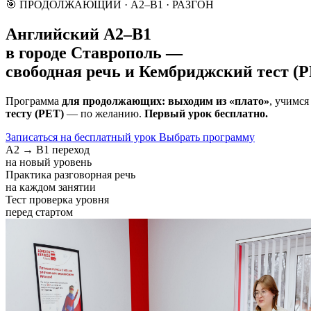
🎯 ПРОДОЛЖАЮЩИЙ · A2–B1 · РАЗГОН
Английский A2–B1
в городе
Ставрополь
—
свободная речь и Кембриджский тест (
Программа
для продолжающих: выходим из «плато»
, учимся
тесту (PET)
— по желанию.
Первый урок бесплатно.
Записаться на бесплатный урок
Выбрать программу
A2 → B1
переход
на новый уровень
Практика
разговорная речь
на каждом занятии
Тест
проверка уровня
перед стартом