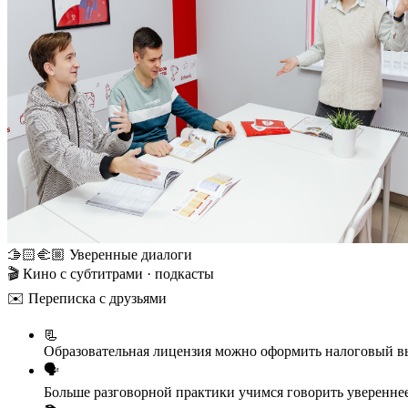
🫱🏻‍🫲🏼
Уверенные диалоги
🎬
Кино с субтитрами · подкасты
✉️
Переписка с друзьями
📃
Образовательная лицензия
можно оформить налоговый в
🗣️
Больше разговорной практики
учимся говорить уверенне