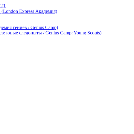
LIL
т (London Express Академия)
демия гениев / Genius Camp)
ев: юные следопыты / Genius Camp: Young Scouts)