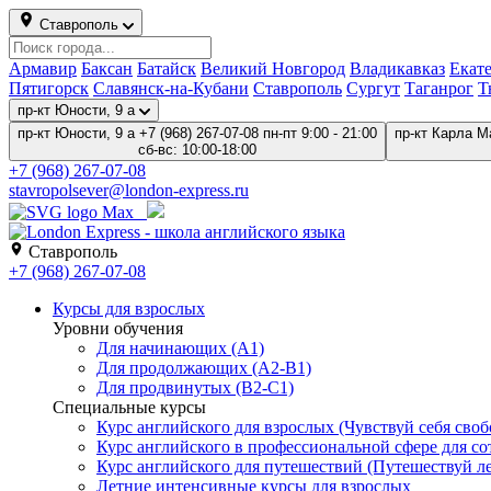
Ставрополь
Армавир
Баксан
Батайск
Великий Новгород
Владикавказ
Екат
Пятигорск
Славянск-на-Кубани
Ставрополь
Сургут
Таганрог
Т
пр-кт Юности, 9 а
пр-кт Юности, 9 а
+7 (968) 267-07-08
пн-пт 9:00 - 21:00
пр-кт Карла М
сб-вс: 10:00-18:00
+7 (968) 267-07-08
stavropolsever@london-express.ru
Ставрополь
+7 (968) 267-07-08
Курсы для взрослых
Уровни обучения
Для начинающих (A1)
Для продолжающих (A2-B1)
Для продвинутых (B2-C1)
Специальные курсы
Курс английского для взрослых (Чувствуй себя свобо
Курс английского в профессиональной сфере для со
Курс английского для путешествий (Путешествуй лег
Летние интенсивные курсы для взрослых