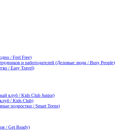
дно / Feel Free)
трудников и работодателей (Деловые люди / Busy People)
ко / Easy Travel)
ый клуб / Kids Club Junior)
клуб / Kids Club)
мные подростки / Smart Teens)
в / Get Ready)