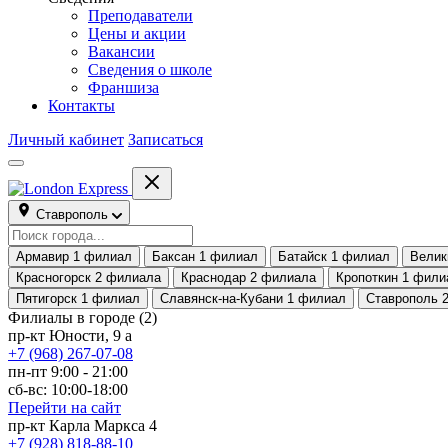
Преподаватели
Цены и акции
Вакансии
Сведения о школе
Франшиза
Контакты
Личный кабинет
Записаться
Ставрополь
Армавир
1 филиал
Баксан
1 филиал
Батайск
1 филиал
Велик
Красногорск
2 филиала
Краснодар
2 филиала
Кропоткин
1 фили
Пятигорск
1 филиал
Славянск-на-Кубани
1 филиал
Ставрополь
Филиалы в городе
(2)
пр-кт Юности, 9 а
+7 (968) 267-07-08
пн-пт 9:00 - 21:00
сб-вс: 10:00-18:00
Перейти на сайт
пр-кт Карла Маркса 4
+7 (928) 818-88-10