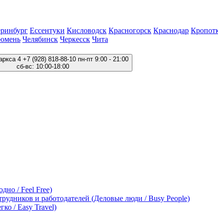
еринбург
Ессентуки
Кисловодск
Красногорск
Краснодар
Кропот
юмень
Челябинск
Черкесск
Чита
аркса 4
+7 (928) 818-88-10
пн-пт 9:00 - 21:00
сб-вс: 10:00-18:00
дно / Feel Free)
трудников и работодателей (Деловые люди / Busy People)
ко / Easy Travel)