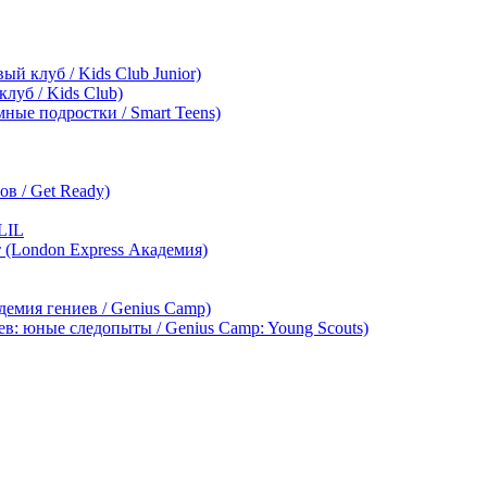
ый клуб / Kids Club Junior)
клуб / Kids Club)
мные подростки / Smart Teens)
в / Get Ready)
LIL
т (London Express Академия)
демия гениев / Genius Camp)
ев: юные следопыты / Genius Camp: Young Scouts)