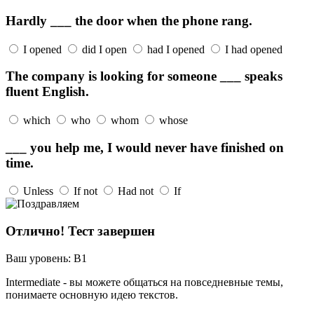
Hardly ___ the door when the phone rang.
I opened
did I open
had I opened
I had opened
The company is looking for someone ___ speaks
fluent English.
which
who
whom
whose
___ you help me, I would never have finished on
time.
Unless
If not
Had not
If
Отлично! Тест завершен
Ваш уровень:
B1
Intermediate - вы можете общаться на повседневные темы,
понимаете основную идею текстов.