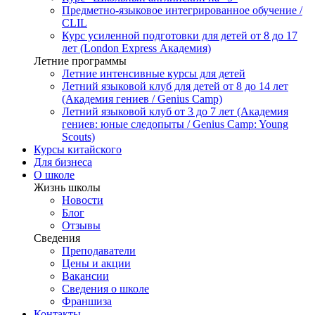
Предметно-языковое интегрированное обучение /
CLIL
Курс усиленной подготовки для детей от 8 до 17
лет (London Express Академия)
Летние программы
Летние интенсивные курсы для детей
Летний языковой клуб для детей от 8 до 14 лет
(Академия гениев / Genius Camp)
Летний языковой клуб от 3 до 7 лет (Академия
гениев: юные следопыты / Genius Camp: Young
Scouts)
Курсы китайского
Для бизнеса
О школе
Жизнь школы
Новости
Блог
Отзывы
Сведения
Преподаватели
Цены и акции
Вакансии
Сведения о школе
Франшиза
Контакты