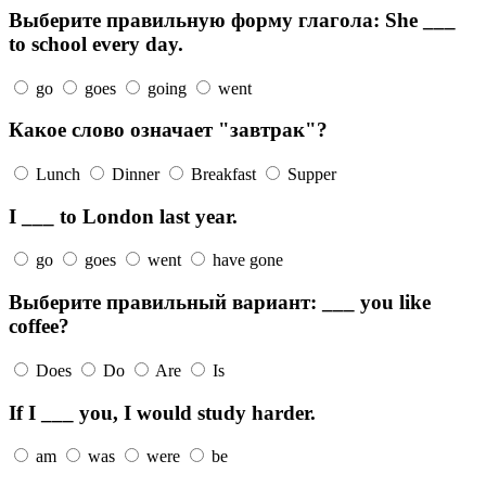
Выберите правильную форму глагола: She ___
to school every day.
go
goes
going
went
Какое слово означает "завтрак"?
Lunch
Dinner
Breakfast
Supper
I ___ to London last year.
go
goes
went
have gone
Выберите правильный вариант: ___ you like
coffee?
Does
Do
Are
Is
If I ___ you, I would study harder.
am
was
were
be