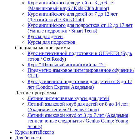
Курс английского для детей от 3 до 6 лет
(Малышковый клуб / Kids Club Junior)
Курс английского для детей от 7 до 12 лет
(Детский клуб / Kids Club)
Курс английского для подростков от 12 до 17 лет
(Умные подростки / Smart Teens)
Курсы для детей
Курсы для подростков
Специальные программы
Курс интенсивной подготовки к ОГЭ/ЕГЭ (Будь
готов / Get Ready)
Курс "Школьный английский на "5"
Предметно-языковое интегрированное обучение /
CLIL
Курс усиленной подготовки для детей от 8 до 17
лет (London Express Академия)
Летние программы
Летние интенсивные курсы для детей
Летний языковой клуб для детей от 8 до 14 лет
(Академия гениев / Genius Camp)
Летний языковой клуб от 3 до 7 лет (Академия
гениев: юные следопыты / Genius Camp: Young
Scouts)
Курсы китайского
Для бизнеса