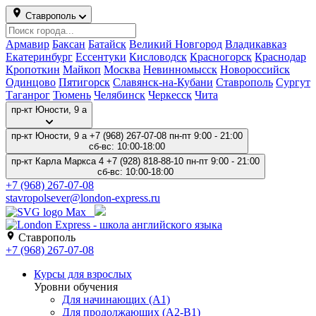
Ставрополь
Армавир
Баксан
Батайск
Великий Новгород
Владикавказ
Екатеринбург
Ессентуки
Кисловодск
Красногорск
Краснодар
Кропоткин
Майкоп
Москва
Невинномысск
Новороссийск
Одинцово
Пятигорск
Славянск-на-Кубани
Ставрополь
Сургут
Таганрог
Тюмень
Челябинск
Черкесск
Чита
пр-кт Карла Маркса 4
пр-кт Юности, 9 а
+7 (968) 267-07-08
пн-пт 9:00 - 21:00
сб-вс: 10:00-18:00
пр-кт Карла Маркса 4
+7 (928) 818-88-10
пн-пт 9:00 - 21:00
сб-вс: 10:00-18:00
+7 (928) 818-88-10
stavropol.center@london-express.ru
Ставрополь
+7 (928) 818-88-10
Курсы для взрослых
Уровни обучения
Для начинающих (A1)
Для продолжающих (A2-B1)