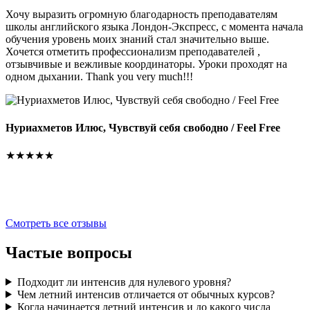
Хочу выразить огромную благодарность преподавателям
школы английского языка Лондон-Экспресс, с момента начала
Д
обучения уровень моих знаний стал значительно выше.
Хочется отметить профессионализм преподавателей ,
отзывчивые и вежливые координаторы. Уроки проходят на
одном дыхании. Thank you very much!!!
О
п
п
п
Нуриахметов Илюс, Чувствуй себя свободно / Feel Free
и
С
★★★★★
Смотреть все отзывы
Частые
вопросы
Подходит ли интенсив для нулевого уровня?
Чем летний интенсив отличается от обычных курсов?
Когда начинается летний интенсив и до какого числа