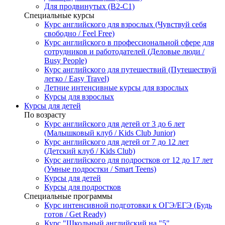
Для продвинутых (B2-C1)
Специальные курсы
Курс английского для взрослых (Чувствуй себя
свободно / Feel Free)
Курс английского в профессиональной сфере для
сотрудников и работодателей (Деловые люди /
Busy People)
Курс английского для путешествий (Путешествуй
легко / Easy Travel)
Летние интенсивные курсы для взрослых
Курсы для взрослых
Курсы для детей
По возрасту
Курс английского для детей от 3 до 6 лет
(Малышковый клуб / Kids Club Junior)
Курс английского для детей от 7 до 12 лет
(Детский клуб / Kids Club)
Курс английского для подростков от 12 до 17 лет
(Умные подростки / Smart Teens)
Курсы для детей
Курсы для подростков
Специальные программы
Курс интенсивной подготовки к ОГЭ/ЕГЭ (Будь
готов / Get Ready)
Курс "Школьный английский на "5"