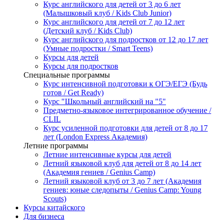
Курс английского для детей от 3 до 6 лет
(Малышковый клуб / Kids Club Junior)
Курс английского для детей от 7 до 12 лет
(Детский клуб / Kids Club)
Курс английского для подростков от 12 до 17 лет
(Умные подростки / Smart Teens)
Курсы для детей
Курсы для подростков
Специальные программы
Курс интенсивной подготовки к ОГЭ/ЕГЭ (Будь
готов / Get Ready)
Курс "Школьный английский на "5"
Предметно-языковое интегрированное обучение /
CLIL
Курс усиленной подготовки для детей от 8 до 17
лет (London Express Академия)
Летние программы
Летние интенсивные курсы для детей
Летний языковой клуб для детей от 8 до 14 лет
(Академия гениев / Genius Camp)
Летний языковой клуб от 3 до 7 лет (Академия
гениев: юные следопыты / Genius Camp: Young
Scouts)
Курсы китайского
Для бизнеса