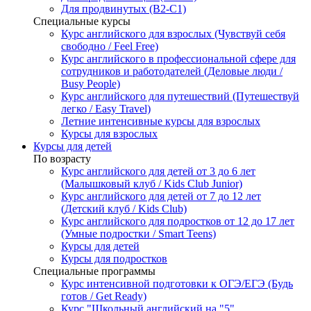
Для продвинутых (B2-C1)
Специальные курсы
Курс английского для взрослых (Чувствуй себя
свободно / Feel Free)
Курс английского в профессиональной сфере для
сотрудников и работодателей (Деловые люди /
Busy People)
Курс английского для путешествий (Путешествуй
легко / Easy Travel)
Летние интенсивные курсы для взрослых
Курсы для взрослых
Курсы для детей
По возрасту
Курс английского для детей от 3 до 6 лет
(Малышковый клуб / Kids Club Junior)
Курс английского для детей от 7 до 12 лет
(Детский клуб / Kids Club)
Курс английского для подростков от 12 до 17 лет
(Умные подростки / Smart Teens)
Курсы для детей
Курсы для подростков
Специальные программы
Курс интенсивной подготовки к ОГЭ/ЕГЭ (Будь
готов / Get Ready)
Курс "Школьный английский на "5"