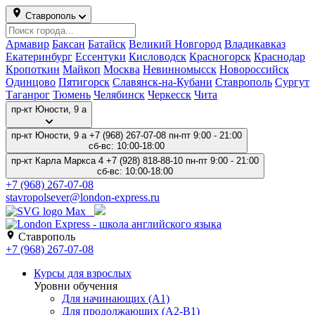
Ставрополь
Армавир
Баксан
Батайск
Великий Новгород
Владикавказ
Екатеринбург
Ессентуки
Кисловодск
Красногорск
Краснодар
Кропоткин
Майкоп
Москва
Невинномысск
Новороссийск
Одинцово
Пятигорск
Славянск-на-Кубани
Ставрополь
Сургут
Таганрог
Тюмень
Челябинск
Черкесск
Чита
пр-кт Карла Маркса 4
пр-кт Юности, 9 а
+7 (968) 267-07-08
пн-пт 9:00 - 21:00
сб-вс: 10:00-18:00
пр-кт Карла Маркса 4
+7 (928) 818-88-10
пн-пт 9:00 - 21:00
сб-вс: 10:00-18:00
+7 (928) 818-88-10
stavropol.center@london-express.ru
Ставрополь
+7 (928) 818-88-10
Курсы для взрослых
Уровни обучения
Для начинающих (A1)
Для продолжающих (A2-B1)