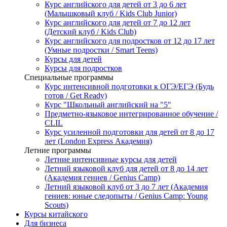
Курс английского для детей от 3 до 6 лет
(Малышковый клуб / Kids Club Junior)
Курс английского для детей от 7 до 12 лет
(Детский клуб / Kids Club)
Курс английского для подростков от 12 до 17 лет
(Умные подростки / Smart Teens)
Курсы для детей
Курсы для подростков
Специальные программы
Курс интенсивной подготовки к ОГЭ/ЕГЭ (Будь
готов / Get Ready)
Курс "Школьный английский на "5"
Предметно-языковое интегрированное обучение /
CLIL
Курс усиленной подготовки для детей от 8 до 17
лет (London Express Академия)
Летние программы
Летние интенсивные курсы для детей
Летний языковой клуб для детей от 8 до 14 лет
(Академия гениев / Genius Camp)
Летний языковой клуб от 3 до 7 лет (Академия
гениев: юные следопыты / Genius Camp: Young
Scouts)
Курсы китайского
Для бизнеса