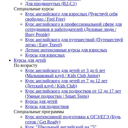
Для продвинутых (B2-C1)
Специальные курсы
Курс английского для взрослых (Чувствуй себя
свободно / Feel Free)
Курс английского в профессиональной сфере для
сотрудников и работодателей (Деловые люди /
Busy People)
Курс английского для путешествий (Путешествуй
легко / Easy Travel)
Летние интенсивные курсы для взрослых
Курсы для взрослых
Курсы для детей
По возрасту
Курс английского для детей от 3 до 6 лет
(Малышковый клуб / Kids Club Junior)
Курс английского для детей от 7 до 12 лет
(Детский клуб / Kids Club)
Курс английского для подростков от 12 до 17 лет
(Умные подростки / Smart Teens)
Курсы для детей
Курсы для подростков
Специальные программы
Курс интенсивной подготовки к ОГЭ/ЕГЭ (Будь
готов / Get Ready)
Курс "Школьный английский на "5"