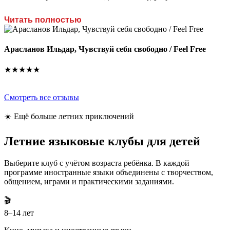
О
Читать полностью
р
н
о
Арасланов Ильдар, Чувствуй себя свободно / Feel Free
р
х
★★★★★
Смотреть все отзывы
☀️ Ещё больше летних приключений
Летние языковые клубы
для детей
Выберите клуб с учётом возраста ребёнка. В каждой
программе иностранные языки объединены с творчеством,
общением, играми и практическими заданиями.
🎬
8–14 лет