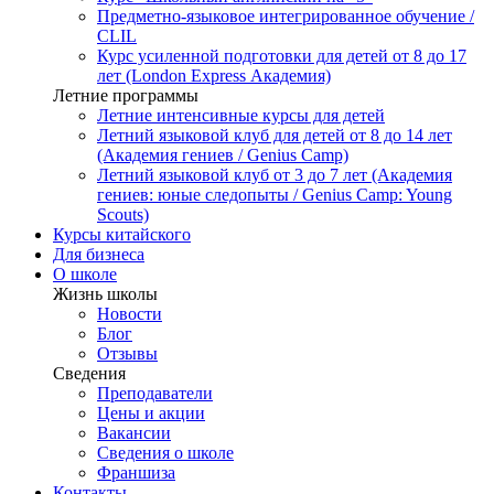
Предметно-языковое интегрированное обучение /
CLIL
Курс усиленной подготовки для детей от 8 до 17
лет (London Express Академия)
Летние программы
Летние интенсивные курсы для детей
Летний языковой клуб для детей от 8 до 14 лет
(Академия гениев / Genius Camp)
Летний языковой клуб от 3 до 7 лет (Академия
гениев: юные следопыты / Genius Camp: Young
Scouts)
Курсы китайского
Для бизнеса
О школе
Жизнь школы
Новости
Блог
Отзывы
Сведения
Преподаватели
Цены и акции
Вакансии
Сведения о школе
Франшиза
Контакты