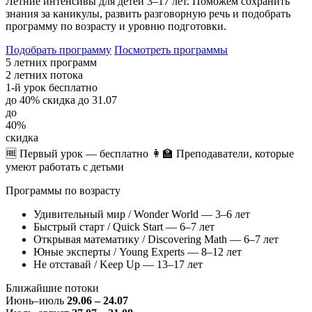
Летние интенсивы для детей 3–17 лет. Поможем сохранить
знания за каникулы, развить разговорную речь и подобрать
программу по возрасту и уровню подготовки.
Подобрать программу
Посмотреть программы
5
летних программ
2
летних потока
1-й
урок бесплатно
до 40%
скидка до 31.07
до
40%
скидка
🆓 Первый урок — бесплатно
👩‍🏫 Преподаватели, которые
умеют работать с детьми
Программы по возрасту
Удивительный мир / Wonder World — 3–6 лет
Быстрый старт / Quick Start — 6–7 лет
Открывая математику / Discovering Math — 6–7 лет
Юные эксперты / Young Experts — 8–12 лет
Не отставай / Keep Up — 13–17 лет
Ближайшие потоки
Июнь–июль
29.06 – 24.07