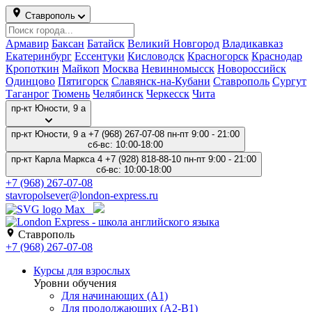
Ставрополь
Армавир
Баксан
Батайск
Великий Новгород
Владикавказ
Екатеринбург
Ессентуки
Кисловодск
Красногорск
Краснодар
Кропоткин
Майкоп
Москва
Невинномысск
Новороссийск
Одинцово
Пятигорск
Славянск-на-Кубани
Ставрополь
Сургут
Таганрог
Тюмень
Челябинск
Черкесск
Чита
пр-кт Карла Маркса 4
пр-кт Юности, 9 а
+7 (968) 267-07-08
пн-пт 9:00 - 21:00
сб-вс: 10:00-18:00
пр-кт Карла Маркса 4
+7 (928) 818-88-10
пн-пт 9:00 - 21:00
сб-вс: 10:00-18:00
+7 (928) 818-88-10
stavropol.center@london-express.ru
Ставрополь
+7 (928) 818-88-10
Курсы для взрослых
Уровни обучения
Для начинающих (A1)
Для продолжающих (A2-B1)